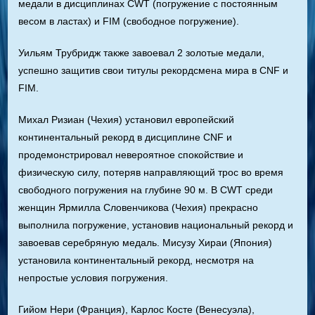
медали в дисциплинах CWT (погружение с постоянным
весом в ластах) и FIM (свободное погружение).
Уильям Трубридж также завоевал 2 золотые медали,
успешно защитив свои титулы рекордсмена мира в CNF и
FIM.
Михал Ризиан (Чехия) установил европейский
континентальный рекорд в дисциплине CNF и
продемонстрировал невероятное спокойствие и
физическую силу, потеряв направляющий трос во время
свободного погружения на глубине 90 м. В CWT среди
женщин Ярмилла Словенчикова (Чехия) прекрасно
выполнила погружение, установив национальный рекорд и
завоевав серебряную медаль. Мисузу Хираи (Япония)
установила континентальный рекорд, несмотря на
непростые условия погружения.
Гийом Нери (Франция), Карлос Косте (Венесуэла),