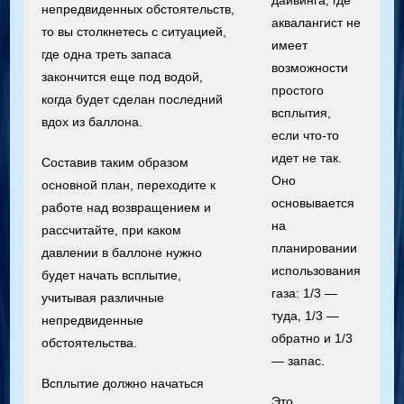
дайвинга, где
непредвиденных обстоятельств,
аквалангист не
то вы столкнетесь с ситуацией,
имеет
где одна треть запаса
возможности
закончится еще под водой,
простого
когда будет сделан последний
всплытия,
вдох из баллона.
если что-то
идет не так.
Составив таким образом
Оно
основной план, переходите к
основывается
работе над возвращением и
на
рассчитайте, при каком
планировании
давлении в баллоне нужно
использования
будет начать всплытие,
газа: 1/3 —
учитывая различные
туда, 1/3 —
непредвиденные
обратно и 1/3
обстоятельства.
— запас.
Всплытие должно начаться
Это