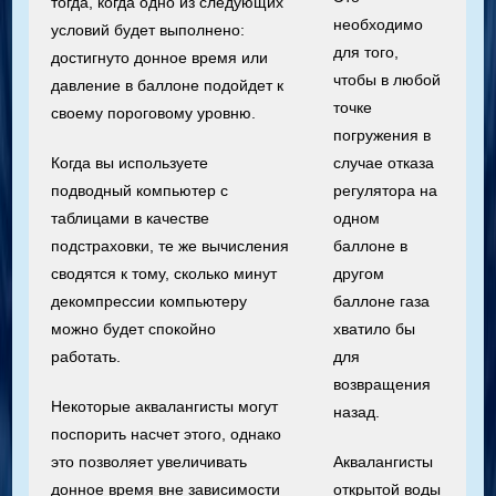
тогда, когда одно из следующих
необходимо
условий будет выполнено:
для того,
достигнуто донное время или
чтобы в любой
давление в баллоне подойдет к
точке
своему пороговому уровню.
погружения в
Когда вы используете
случае отказа
подводный компьютер с
регулятора на
таблицами в качестве
одном
подстраховки, те же вычисления
баллоне в
сводятся к тому, сколько минут
другом
декомпрессии компьютеру
баллоне газа
можно будет спокойно
хватило бы
работать.
для
возвращения
Некоторые аквалангисты могут
назад.
поспорить насчет этого, однако
это позволяет увеличивать
Аквалангисты
донное время вне зависимости
открытой воды