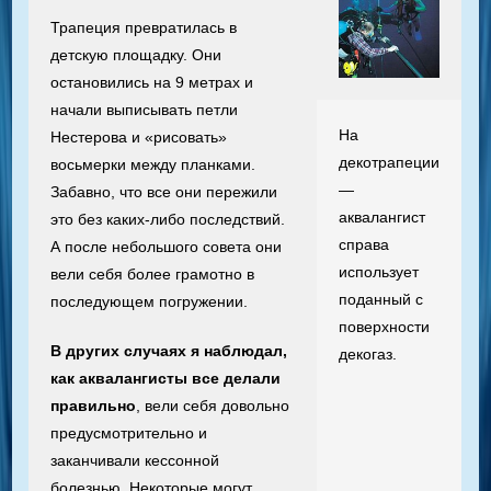
Трапеция превратилась в
детскую площадку. Они
остановились на 9 метрах и
начали выписывать петли
На
Нестерова и «рисовать»
декотрапеции
восьмерки между планками.
—
Забавно, что все они пережили
аквалангист
это без каких-либо последствий.
справа
А после небольшого совета они
использует
вели себя более грамотно в
поданный с
последующем погружении.
поверхности
В других случаях я наблюдал,
декогаз.
как аквалангисты все делали
правильно
, вели себя довольно
предусмотрительно и
заканчивали кессонной
болезнью. Некоторые могут