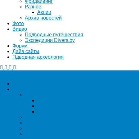
Фридайвинг
Разное
Акции
Архив новостей
Фото
Видео
Подводные путешествия
Экспедиции Divers.by
Форум
Дайв сайты
Пдводная археология
Главная
Статьи
Дайвинг
Места погружений
Обучение
Технический дайвинг
Безопасность
Медицина
Экспедиции DIVERS.BY
Подводные съемки