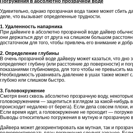
Погружения в абсолютно прозрачной воде
Удивительно, однако прозрачная вода также может сбить дай
деле, что вызывает определенные трудности.
1. Удаленность напарника
При дайвинге в абсолютно прозрачной воде дайвер обычно д
они держаться друг от друга на слишком большом расстоян
достаточном для того, чтобы привлечь его внимание и добр
2. Определение глубины
В очень прозрачной воде дайверу может казаться, что дно 
определяют глубину (или расстояние до поверхности) и по
показаниями глубиномера, для того чтобы не превысить м
Необходимость уравнивать давление в ушах также может с
глубоко или слишком быстро.
3. Головокружение
Смотря вниз сквозь абсолютно прозрачную воду, некоторы
головокружением — зацепиться взглядом за какой-нибудь в
происходит недалеко от берега). Если дела совсем плохи,
Если время идет, а головокружение не проходит — погруже
Выводы относительно погружения в мутную и прозрачную 
Дайвера может дезориентировать как мутная, так и прозра
подкорректировать план погружения следует заранее. Есл