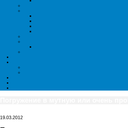
Фото и видео
История
Снаряжение
Баллоны
Гидрокостюмы
Компьютеры
Регуляторы
Фридайвинг
Разное
Акции
Архив новостей
Фото
Видео
Подводные путешествия
Экспедиции Divers.by
Форум
Дайв сайты
Пдводная археология
Погружение в мутную или очень пр
19.03.2012