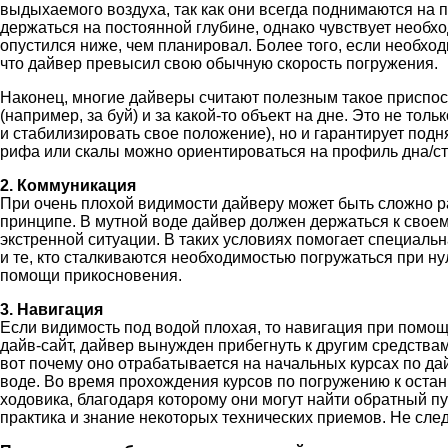
выдыхаемого воздуха, так как они всегда поднимаются на п
держаться на постоянной глубине, однако чувствует необхо
опустился ниже, чем планировал. Более того, если необход
что дайвер превысил свою обычную скорость погружения.
Наконец, многие дайверы считают полезным такое приспос
(например, за буй) и за какой-то объект на дне. Это не то
и стабилизировать свое положение), но и гарантирует подн
рифа или скалы можно ориентироваться на профиль дна/ст
2. Коммуникация
При очень плохой видимости дайверу может быть сложно р
принципе. В мутной воде дайвер должен держаться к своему
экстренной ситуации. В таких условиях помогает специаль
и те, кто сталкиваются необходимостью погружаться при ну
помощи прикосновения.
3. Навигация
Если видимость под водой плохая, то навигация при помощ
дайв-сайт, дайвер вынужден прибегнуть к другим средства
вот почему оно отрабатывается на начальных курсах по да
воде. Во время прохождения курсов по погружению к оста
ходовика, благодаря которому они могут найти обратный пу
практика и знание некоторых технических приемов. Не сле