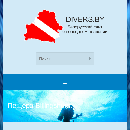
Пещера Billingshurst