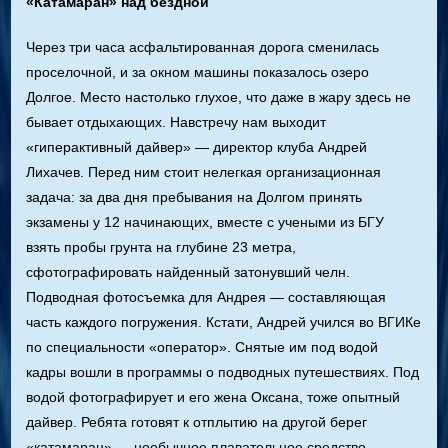
«Катамаран» над бездной
Через три часа асфальтированная дорога сменилась
проселочной, и за окном машины показалось озеро
Долгое. Место настолько глухое, что даже в жару здесь не
бывает отдыхающих. Навстречу нам выходит
«гиперактивный дайвер» — директор клуба Андрей
Лихачев. Перед ним стоит нелегкая организационная
задача: за два дня пребывания на Долгом принять
экзамены у 12 начинающих, вместе с учеными из БГУ
взять пробы грунта на глубине 23 метра,
сфотографировать найденный затонувший челн.
Подводная фотосъемка для Андрея — составляющая
часть каждого погружения. Кстати, Андрей учился во ВГИКе
по специальности «оператор». Снятые им под водой
кадры вошли в программы о подводных путешествиях. Под
водой фотографирует и его жена Оксана, тоже опытный
дайвер. Ребята готовят к отплытию на другой берег
«катамаран» — необычное плавательное средство,