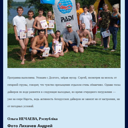
Программа выполнена. Уезжаем с Долгого, забрав мусор. Сергей, посмотрев на мозоль от
гитарной струны, говорит, что чувство пресыщения отдыхом очень обманчиво. Однако тоска
дайверов по воде развеется в следующие выходные, во время очередного погружения —
уже на озере Нарочь, ведь активность белорусских дайверов не зависит ни от настроения, ни
от погодных условий.
Ольга НЕЧАЕВА, Рэспубліка
Фото Лихачев Андрей