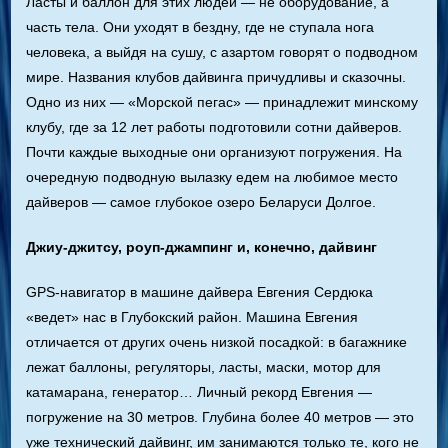
Ласты и баллон для этих людей — не оборудование, а
часть тела. Они уходят в бездну, где не ступала нога
человека, а выйдя на сушу, с азартом говорят о подводном
мире. Названия клубов дайвинга причудливы и сказочны.
Одно из них — «Морской пегас» — принадлежит минскому
клубу, где за 12 лет работы подготовили сотни дайверов.
Почти каждые выходные они организуют погружения. На
очередную подводную вылазку едем на любимое место
дайверов — самое глубокое озеро Беларуси Долгое.
Джиу-джитсу, роуп-джампинг и, конечно, дайвинг
GPS-навигатор в машине дайвера Евгения Сердюка
«ведет» нас в Глубокский район. Машина Евгения
отличается от других очень низкой посадкой: в багажнике
лежат баллоны, регуляторы, ласты, маски, мотор для
катамарана, генератор… Личный рекорд Евгения —
погружение на 30 метров. Глубина более 40 метров — это
уже технический дайвинг, им занимаются только те, кого не