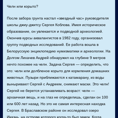
Челн или корыто?
После забора грунта настал «звездный час» руководителя
школы джиу-джитсу Сергея Коблова. Имея историческое
образование, он увлекается и подводной археологией.
Окончив курсы аквалангистов в 1982 году, организовал
группу подводных исследований. Ее работа вошла в
Белорусскую энциклопедию нумизматики и археологии. На
Долгом Лихачев Андрей обнаружил на глубине 9 метров
нечто похожее на челн. Задача Сергея — определить, что
это: челн или долбленое корыто для кормления домашних
животных. Пузыри приближаются к катамарану, из воды
выныривают Сергей с Андреем, снимают маски. Это челн!
Сергей не берется устанавливать возраст: челн —
архаичная вещь, и на глаз не определишь, сделан он 100
или 600 лет назад. Но это не самая интересная находка
Сергея. В Браславском районе он исследовал озеро
Иказнь, на острове которого когда-то был замок. Когда