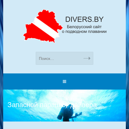
Запасной парашют дайвера