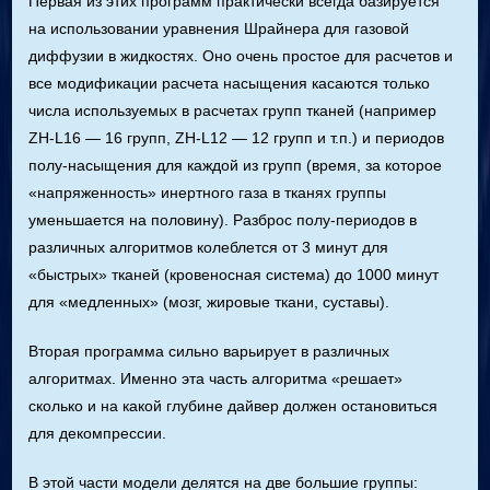
Первая из этих программ практически всегда базируется
на использовании уравнения Шрайнера для газовой
диффузии в жидкостях. Оно очень простое для расчетов и
все модификации расчета насыщения касаются только
числа используемых в расчетах групп тканей (например
ZH-L16 — 16 групп, ZH-L12 — 12 групп и т.п.) и периодов
полу-насыщения для каждой из групп (время, за которое
«напряженность» инертного газа в тканях группы
уменьшается на половину). Разброс полу-периодов в
различных алгоритмов колеблется от 3 минут для
«быстрых» тканей (кровеносная система) до 1000 минут
для «медленных» (мозг, жировые ткани, суставы).
Вторая программа сильно варьирует в различных
алгоритмах. Именно эта часть алгоритма «решает»
сколько и на какой глубине дайвер должен остановиться
для декомпрессии.
В этой части модели делятся на две большие группы: