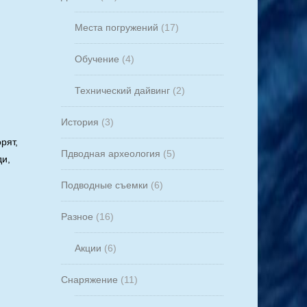
Места погружений
(17)
Обучение
(4)
Технический дайвинг
(2)
История
(3)
рят,
Пдводная археология
(5)
ди,
Подводные съемки
(6)
Разное
(16)
Акции
(6)
Снаряжение
(11)