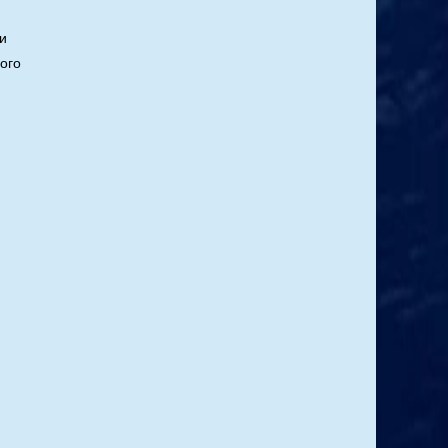
и
ого