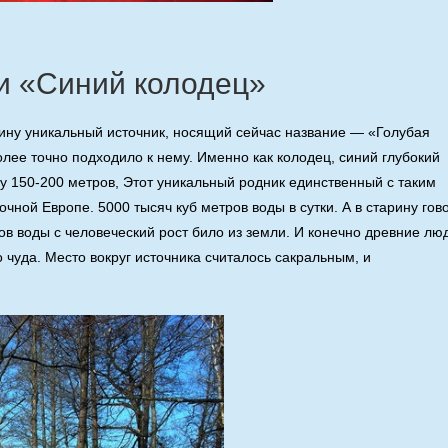
ли «Синий колодец»
рину уникальный источник, носящий сейчас название — «Голубая
более точно подходило к нему. Именно как колодец, синий глубокий
у 150-200 метров, Этот уникальный родник единственный с таким
ной Европе. 5000 тысяч куб метров воды в сутки. А в старину гово
в воды с человеческий рост било из земли. И конечно древние лю
о чуда. Место вокруг источника считалось сакральным, и