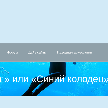
Форум
Дайв сайты
Пдводная археология
а » или «Синий колодец