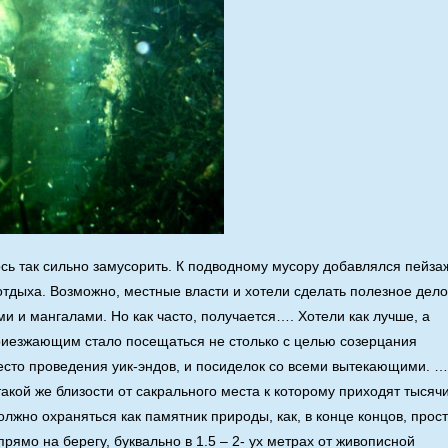
ось так сильно замусорить. К подводному мусору добавлялся пейза
отдыха. Возможно, местные власти и хотели сделать полезное дело
 и мангалами. Но как часто, получается…. Хотели как лучше, а
приезжающим стало посещаться не столько с целью созерцания
место проведения уик-эндов, и посиделок со всеми вытекающими. 
такой же близости от сакрального места к которому приходят тысяч
лжно охраняться как памятник природы, как, в конце концов, прос
рямо на берегу, буквально в 1.5 – 2- ух метрах от живописной